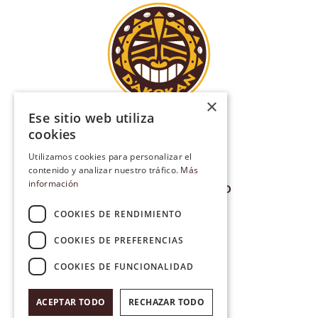
×
QUIÉNES SOMOS
Ese sitio web utiliza
CLASES
cookies
CONTRATACIONES
Utilizamos cookies para personalizar el
CONTACTO
contenido y analizar nuestro tráfico.
Más
AVISO LEGAL
información
POLÍTICA DE PRIVACIDAD
POLÍTICA DE COOKIES
COOKIES DE RENDIMIENTO
HOLA@DAKOKAN.COM
647 916 672
COOKIES DE PREFERENCIAS
INSTAGRAM
FACEBOOK
COOKIES DE FUNCIONALIDAD
YOUTUBE
ACEPTAR TODO
RECHAZAR TODO